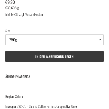
Normaler
€9,90
pro
Preis
Einzelpreis
€39,60
/
kg
inkl. MwSt. zzgl.
Versandkosten
Size
IN DEN WARENKORB LEGEN
Produkt
wird
ÄTHIOPIEN ARABICA
zum
Warenkorb
hinzugefügt
Region:
Sidamo
Erzeuger
:
SCFCU - Sidama Coffee Farmers Cooperative
Union