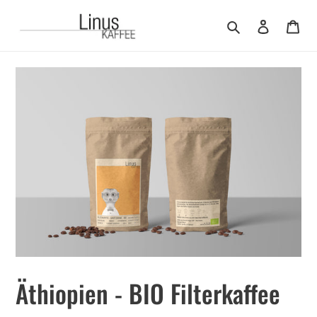
Direkt
zum
Suchen
Einloggen
Ware
Inhalt
Äthiopien - BIO Filterkaffee